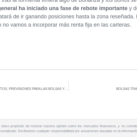
ras la tormenta viniera algo de bonanza y los bonos s
general ha iniciado una fase de rebote importante
y d
atará de ir ganando posiciones hasta la zona reseñada. 
 no vamos a incorporar más renta fija en las carteras.
EL DOW PODRÍA ENCONTRAR APOYO EN LOS 32.000 PUNTOS. PREVISIONES PARA LAS BOLSAS Y PARA LOS BONOS.
BOLSAS TRA
 único propósito de mostrar nuestra opinión sobre los mercados financieros, y no constit
personalizado. Declinamos cualquier responsabilidad por actuaciones basadas en la informaci