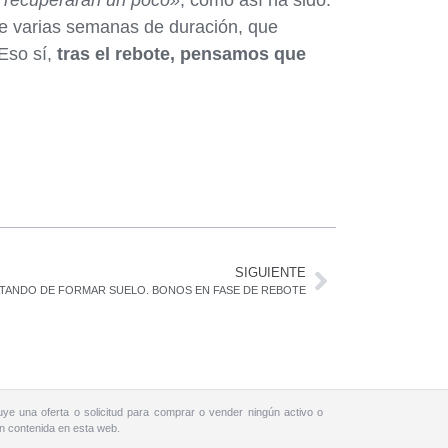
e recuperaran un poco»
, como así ha sido.
e varias semanas de duración, que
Eso sí,
tras el rebote, pensamos que
SIGUIENTE
TANDO DE FORMAR SUELO. BONOS EN FASE DE REBOTE
uye una oferta o solicitud para comprar o vender ningún activo o
ón contenida en esta web.