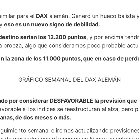
imilar para el
DAX
alemán. Generó un hueco bajista y 
 y
eso es un nuevo signo de debilidad.
destino serían los 12.200 puntos,
y por encima tendrí
 una proeza, algo que consideramos poco probable act
n la zona de los 11.000 puntos, que en caso de perder
GRÁFICO SEMANAL DEL DAX ALEMÁN
do por considerar DESFAVORABLE la previsión que 
vorable si los índices se reestructuran al alza, pero 
manas, de dos meses o más.
guimiento semanal e iremos actualizando previsiones,
nes de mercados que ofrecemos en la web se actualiz