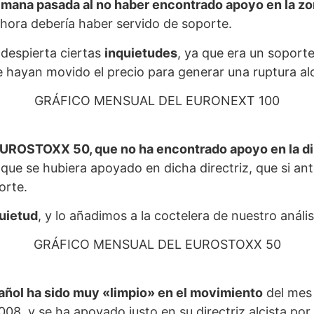
emana pasada al no haber encontrado apoyo en la zo
hora debería haber servido de soporte.
 despierta ciertas
inquietudes
, ya que era un soport
e hayan movido el precio para generar una ruptura a
GRÁFICO MENSUAL DEL EURONEXT 100
EUROSTOXX 50, que no ha encontrado apoyo en la dir
que se hubiera apoyado en dicha directriz, que si ant
orte.
uietud
, y lo añadimos a la coctelera de nuestro anális
GRÁFICO MENSUAL DEL EUROSTOXX 50
pañol ha sido muy «limpio» en el movimiento
del mes 
008, y se ha apoyado justo en su directriz alcista po