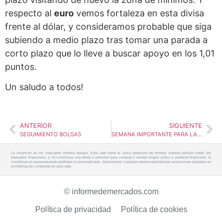
respecto al
euro
vemos fortaleza en esta divisa
frente al dólar, y consideramos probable que siga
subiendo a medio plazo tras tomar una parada a
corto plazo que lo lleve a buscar apoyo en los 1,01
puntos.
Un saludo a todos!
ANTERIOR
SIGUIENTE
SEGUIMIENTO BOLSAS
SEMANA IMPORTANTE PARA LAS BOLSAS: VIGILEMOS LOS 4.120 Y LOS 3.900 PUNTOS DEL SP500
La inversión en los mercados entraña riesgos. Esta web tiene el único propósito de mostrar nuestra opinión sobre los
mercados financieros, y no constituye una oferta o solicitud para comprar o vender ningún activo o producto financiero, ni
constituye un asesoramiento perfilado ni personalizado. Declinamos cualquier responsabilidad por actuaciones basadas en
la información contenida en esta web.
© informedemercados.com
Política de privacidad
Política de cookies