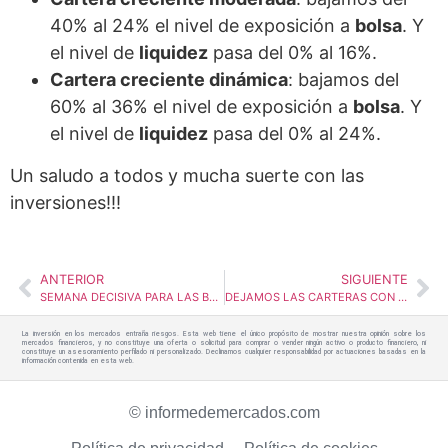
40% al 24% el nivel de exposición a
bolsa
. Y
el nivel de
liquidez
pasa del 0% al 16%.
Cartera creciente dinámica
: bajamos del
60% al 36% el nivel de exposición a
bolsa
. Y
el nivel de
liquidez
pasa del 0% al 24%.
Un saludo a todos y mucha suerte con las
inversiones!!!
ANTERIOR
SIGUIENTE
SEMANA DECISIVA PARA LAS BOLSAS: ¿SERÁN CAPACES DE SUPERAR SUS RESISTENCIAS DE MEDIO Y LARGO PLAZO?
DEJAMOS LAS CARTERAS CON EXPOSICIÓN NULA A BOLSAS!
La inversión en los mercados entraña riesgos. Esta web tiene el único propósito de mostrar nuestra opinión sobre los
mercados financieros, y no constituye una oferta o solicitud para comprar o vender ningún activo o producto financiero, ni
constituye un asesoramiento perfilado ni personalizado. Declinamos cualquier responsabilidad por actuaciones basadas en la
información contenida en esta web.
© informedemercados.com