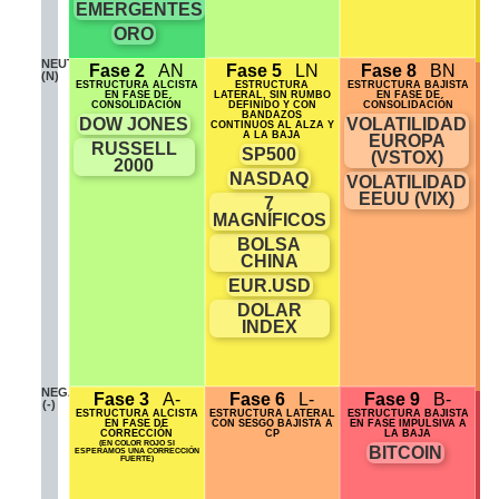
EMERGENTES
ORO
NEUTRAL
Fase 2
AN
Fase 5
LN
Fase 8
BN
(N)
ESTRUCTURA ALCISTA
ESTRUCTURA
ESTRUCTURA BAJISTA
EN FASE DE
LATERAL, SIN RUMBO
EN FASE DE
CONSOLIDACIÓN
DEFINIDO Y CON
CONSOLIDACIÓN
BANDAZOS
DOW JONES
VOLATILIDAD
CONTINUOS AL ALZA Y
A LA BAJA
EUROPA
RUSSELL
SP500
(VSTOX)
2000
NASDAQ
VOLATILIDAD
EEUU (VIX)
7
MAGNÍFICOS
BOLSA
CHINA
EUR.USD
DOLAR
INDEX
NEGATIVO
Fase 3
A-
Fase 6
L-
Fase 9
B-
(-)
ESTRUCTURA ALCISTA
ESTRUCTURA LATERAL
ESTRUCTURA BAJISTA
EN FASE DE
CON SESGO BAJISTA A
EN FASE IMPULSIVA A
CORRECCIÓN
CP
LA BAJA
(EN COLOR ROJO SI
BITCOIN
ESPERAMOS UNA CORRECCIÓN
FUERTE)