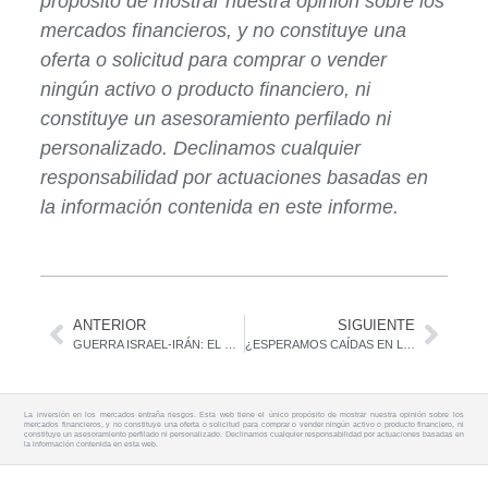
propósito de mostrar nuestra opinión sobre los
mercados financieros, y no constituye una
oferta o solicitud para comprar o vender
ningún activo o producto financiero, ni
constituye un asesoramiento perfilado ni
personalizado. Declinamos cualquier
responsabilidad por actuaciones basadas en
la información contenida en este informe.
ANTERIOR
SIGUIENTE
GUERRA ISRAEL-IRÁN: EL FOCO ESTÁ EN EL PETRÓLEO
¿ESPERAMOS CAÍDAS EN LAS BOLSAS?
La inversión en los mercados entraña riesgos. Esta web tiene el único propósito de mostrar nuestra opinión sobre los
mercados financieros, y no constituye una oferta o solicitud para comprar o vender ningún activo o producto financiero, ni
constituye un asesoramiento perfilado ni personalizado. Declinamos cualquier responsabilidad por actuaciones basadas en
la información contenida en esta web.